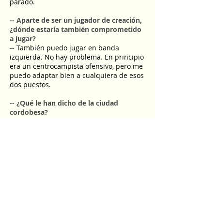
parado.
-- Aparte de ser un jugador de creación,
¿dónde estaría también comprometido
a jugar?
-- También puedo jugar en banda
izquierda. No hay problema. En principio
era un centrocampista ofensivo, pero me
puedo adaptar bien a cualquiera de esos
dos puestos.
-- ¿Qué le han dicho de la ciudad
cordobesa?
-- Me han dicho que es una gran ciudad.
Mi representante, Manuel Pericet, ya me
ha explicado y espero adaptarme pronto
al frío, ya que esta es la época en la que
las bajas temperaturas empiezan a
aflorar.
-- Llega al fútbol español sin conocerlo,
¿es consciente de que la Segunda
División es muy complicada?
-- Claro que sí. Sé que es diferente al