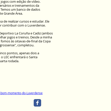
 jogos com edição de vídeo.
ersários e treinamentos da
s. Temos um banco de dados
ite Grande Área.
 de realizar cursos e estudar. Ele
r contribuir com o Luverdense.
 Deportivo La Coruña e Cadiz (ambos
har jogos e treinos. Desde a minha
, fomos às oitavas-de-final da Copa
grossense", completou.
inco pontos, apenas dois a
o LEC enfrentará o Santa
quarta rodada.
ora-bom-momento-do-Luverdense