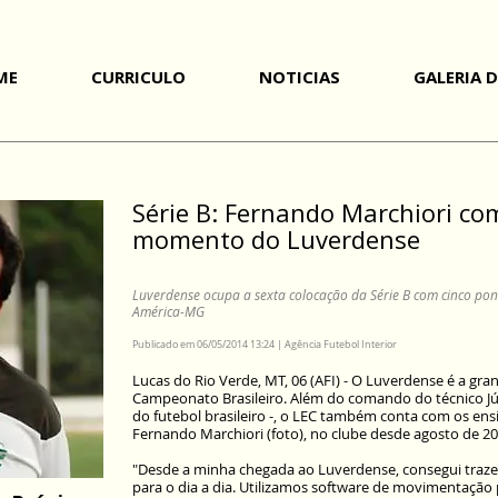
ME
CURRICULO
NOTICIAS
GALERIA 
Série B: Fernando Marchiori 
momento do Luverdense
Luverdense ocupa a sexta colocação da Série B com cinco
pon
América-MG
Publicado em 06/05/2014 13:24 | Agência Futebol Interior
Lucas do Rio Verde, MT, 06 (AFI) - O Luverdense é a gra
Campeonato Brasileiro. Além do comando do técnico Jún
do futebol brasileiro -, o LEC também conta com os ens
Fernando Marchiori (foto), no clube desde agosto de 20
"Desde a minha chegada ao Luverdense, consegui traze
para o dia a dia. Utilizamos software de movimentação p