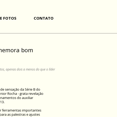
DE FOTOS
CONTATO
comemora bom
tos, apenas dois a menos do que o líder
nde sensação da Série B do
ior Rocha - grata revelação
inamentos do auxiliar
13.
r ferramentas importantes
ara as palestras e ajustes