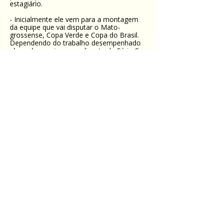
estagiário.
- Inicialmente ele vem para a montagem
da equipe que vai disputar o Mato-
grossense, Copa Verde e Copa do Brasil.
Dependendo do trabalho desempenhado
ele pode seguir para a disputa da Série C
no segundo semestre – disse Aron Dresch,
presidente do Cuiabá.
A primeira partida oficial de Fernando
Marchiori no comando do Dourado será
no dia 1º de fevereiro pela primeira rodada
do Mato-grossense 2015, diante do Dom
Bosco, na Arena Pantanal.
NOTICIAS
Anterior
Próxima
Link:
http://globoesporte.globo.com/mt/futebol/tim
es/cuiaba/noticia/2014/11/cuiaba-anuncia-
fernando-marchiori-como-tecnico-para-
temporada-2015.html