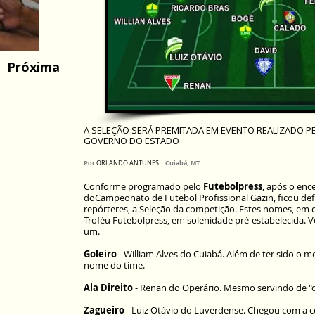
Próxima
A SELEÇÃO SERÁ PREMITADA EM EVENTO REALIZADO PE
GOVERNO DO ESTADO
Por
| Cuiabá, MT
ORLANDO ANTUNES
Conforme programado pelo
Futebolpress
, após o en
doCampeonato de Futebol Profissional Gazin, ficou def
repórteres, a Seleção da competição. Estes nomes, em d
Troféu Futebolpress, em solenidade pré-estabelecida. V
um.
Goleiro
- William Alves do Cuiabá. Além de ter sido o
nome do time.
Ala Direito
- Renan do Operário. Mesmo servindo de "cor
Zagueiro
- Luiz Otávio do Luverdense. Chegou com a