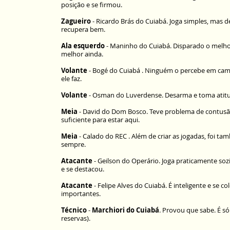
posição e se firmou.
Zagueiro
- Ricardo Brás do Cuiabá. Joga simples, mas d
recupera bem.
Ala esquerdo
- Maninho do Cuiabá. Disparado o melho
melhor ainda.
Volante
- Bogé do Cuiabá . Ninguém o percebe em camp
ele faz.
Volante
- Osman do Luverdense. Desarma e toma atitu
Meia
- David do Dom Bosco. Teve problema de contusã
suficiente para estar aqui.
Meia
- Calado do REC . Além de criar as jogadas, foi tam
sempre.
Atacante
- Geilson do Operário. Joga praticamente so
e se destacou.
Atacante
- Felipe Alves do Cuiabá. É inteligente e se c
importantes.
Técnico
-
Marchiori do Cuiabá
. Provou que sabe. É só
reservas).